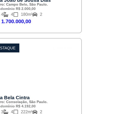
a João de Sousa Dias
rro: Campo Belo, São Paulo.
domínio R$ 2.000,00
4
4
180m²
2
 1.700.000,00
STAQUE
COMPRAR
a Bela Cintra
rro: Consolação, São Paulo.
domínio R$ 4.192,00
3
4
222m²
2