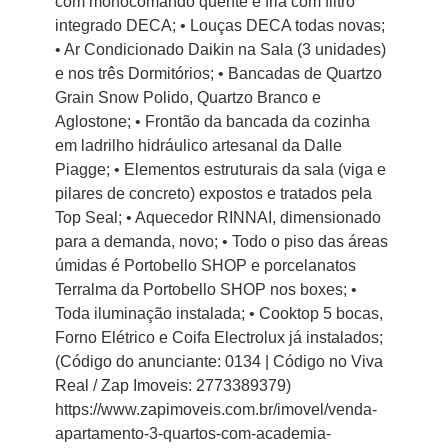
com monocomando quente e fria com filtro
integrado DECA; • Louças DECA todas novas;
• Ar Condicionado Daikin na Sala (3 unidades)
e nos três Dormitórios; • Bancadas de Quartzo
Grain Snow Polido, Quartzo Branco e
Aglostone; • Frontão da bancada da cozinha
em ladrilho hidráulico artesanal da Dalle
Piagge; • Elementos estruturais da sala (viga e
pilares de concreto) expostos e tratados pela
Top Seal; • Aquecedor RINNAI, dimensionado
para a demanda, novo; • Todo o piso das áreas
úmidas é Portobello SHOP e porcelanatos
Terralma da Portobello SHOP nos boxes; •
Toda iluminação instalada; • Cooktop 5 bocas,
Forno Elétrico e Coifa Electrolux já instalados;
(Código do anunciante: 0134 | Código no Viva
Real / Zap Imoveis: 2773389379)
https://www.zapimoveis.com.br/imovel/venda-
apartamento-3-quartos-com-academia-