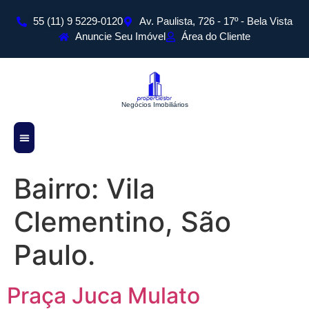
55 (11) 9 5229-0120
Av. Paulista, 726 - 17º - Bela Vista
Anuncie Seu Imóvel
Área do Cliente
Negócios Imobiliários
Bairro:
Vila
Sobre Nós
Todos os Imóveis
Cadastre Seu Imóvel
Clementino, São
Paulo.
Praça Juca Mulato